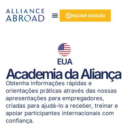
para o
Saltar
conteúdo
para
INICIAR SESSÃO
o
conteúdo
EUA
Academia da Aliança
Obtenha informações rápidas e
orientações práticas através das nossas
apresentações para empregadores,
criadas para ajudá-lo a receber, treinar e
apoiar participantes internacionais com
confiança.