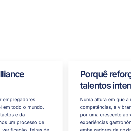
lliance
Porquê reforç
talentos inte
gar empregadores
Numa altura em que a 
ível em todo o mundo.
competências, a vibran
tactos e da
por uma crescente apr
ramos um processo de
experiências gastronó
 verificação, feiras de
embaixadores da cozinh