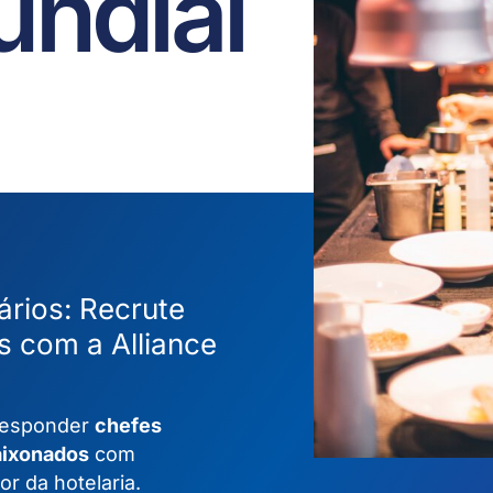
undial
ários: Recrute
s com a Alliance
rresponder
chefes
paixonados
com
r da hotelaria.