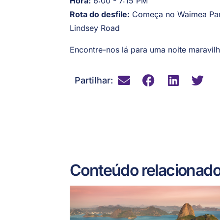
Hora:
6:00 - 7:15 PM
Rota do desfile:
Começa no Waimea Park,
Lindsey Road
Encontre-nos lá para uma noite maravilh
Partilhar:
Conteúdo relacionad