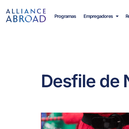
para o
Saltar
conteúdo
para
Programas
Empregadores
R
o
conteúdo
Desfile de 