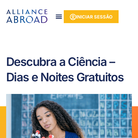
para o
Saltar
conteúdo
para
INICIAR SESSÃO
o
conteúdo
Descubra a Ciência –
Dias e Noites Gratuitos