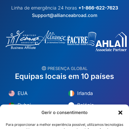
Linha de emergência 24 horas
+1-866-622-7623
Support@allianceabroad.com
︎ PRESENÇA GLOBAL
Equipas locais em 10 países
EUA
Irlanda
Dubai
Polónia
Gerir o consentimento
México
Austrália
Para proporcionar a melhor experiência possível, utilizamos tecnologias
Espanha
S. África