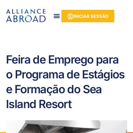
para o
Saltar
conteúdo
para
INICIAR SESSÃO
o
conteúdo
Feira de Emprego para
o Programa de Estágios
e Formação do Sea
Island Resort