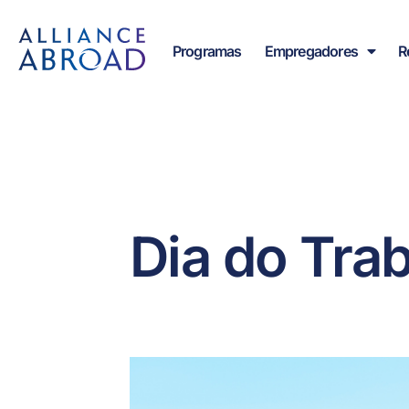
para o
Saltar
conteúdo
para
Programas
Empregadores
R
o
conteúdo
Dia do Tra