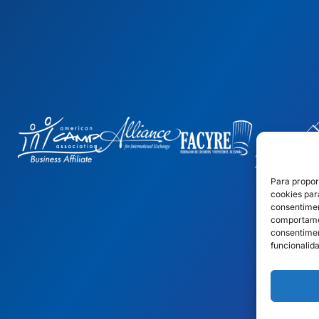
Para propor
cookies par
consentimen
comportamen
consentimen
funcionalid