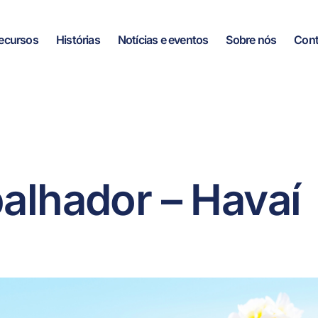
ecursos
Histórias
Notícias e eventos
Sobre nós
Cont
balhador – Havaí