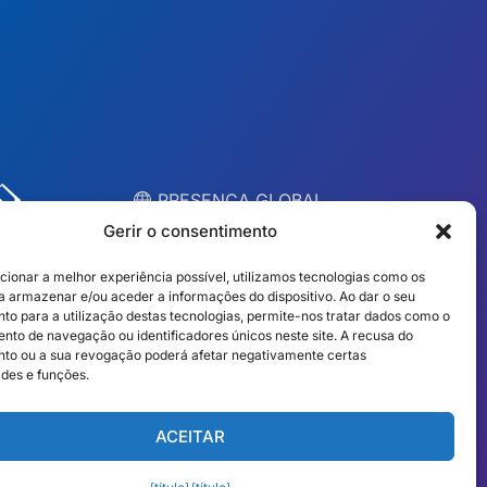
︎ PRESENÇA GLOBAL
Equipas locais em 10
Gerir o consentimento
países
cionar a melhor experiência possível, utilizamos tecnologias como os
a armazenar e/ou aceder a informações do dispositivo. Ao dar o seu
to para a utilização destas tecnologias, permite-nos tratar dados como o
EUA
Irlanda
to de navegação ou identificadores únicos neste site. A recusa do
to ou a sua revogação poderá afetar negativamente certas
Dubai
Polónia
ades e funções.
México
Austrália
ACEITAR
Espanha
S. África