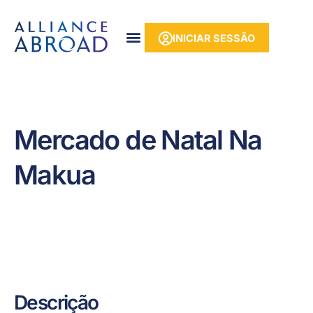
para o
Saltar
conteúdo
para
INICIAR SESSÃO
o
conteúdo
Mercado de Natal Na
Makua
Descrição