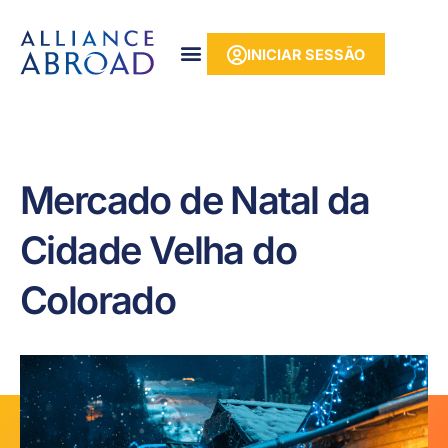
para o
Saltar
conteúdo
para
INICIAR SESSÃO
o
conteúdo
Mercado de Natal da
Cidade Velha do
Colorado