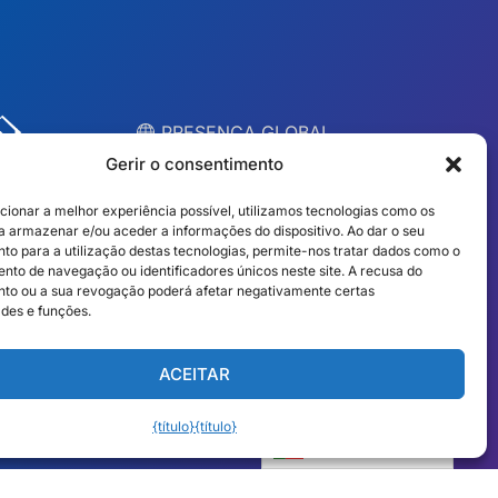
︎ PRESENÇA GLOBAL
Equipas locais em 10
Gerir o consentimento
países
cionar a melhor experiência possível, utilizamos tecnologias como os
a armazenar e/ou aceder a informações do dispositivo. Ao dar o seu
to para a utilização destas tecnologias, permite-nos tratar dados como o
EUA
Irlanda
to de navegação ou identificadores únicos neste site. A recusa do
to ou a sua revogação poderá afetar negativamente certas
Dubai
Polónia
ades e funções.
México
Austrália
ACEITAR
Espanha
S. África
{título}
{título}
Brasil/Mercosul
Portugal
Português
Encontre a sua equipa local →