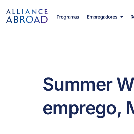
para o
Saltar
conteúdo
para
Programas
Empregadores
R
o
conteúdo
Summer Wor
emprego, 