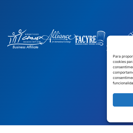
Para propor
cookies par
consentimen
comportamen
consentimen
funcionalid