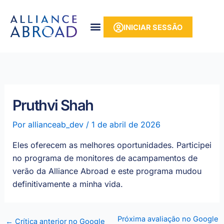
para o
Saltar
conteúdo
para
INICIAR SESSÃO
o
conteúdo
Pruthvi Shah
Por
allianceab_dev
/
1 de abril de 2026
Eles oferecem as melhores oportunidades. Participei
no programa de monitores de acampamentos de
verão da Alliance Abroad e este programa mudou
definitivamente a minha vida.
Próxima avaliação no Google
←
Crítica anterior no Google