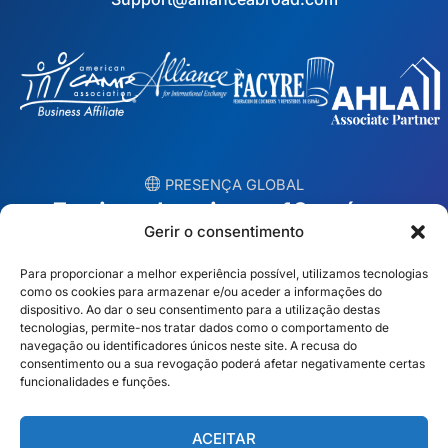
︎ PRESENÇA GLOBAL
Equipas locais em 10 países
Gerir o consentimento
EUA
Irlanda
Para proporcionar a melhor experiência possível, utilizamos tecnologias
como os cookies para armazenar e/ou aceder a informações do
Dubai
Polónia
dispositivo. Ao dar o seu consentimento para a utilização destas
tecnologias, permite-nos tratar dados como o comportamento de
navegação ou identificadores únicos neste site. A recusa do
México
Austrália
consentimento ou a sua revogação poderá afetar negativamente certas
funcionalidades e funções.
Espanha
S. África
Brasil/Mercosul
Portugal
ACEITAR