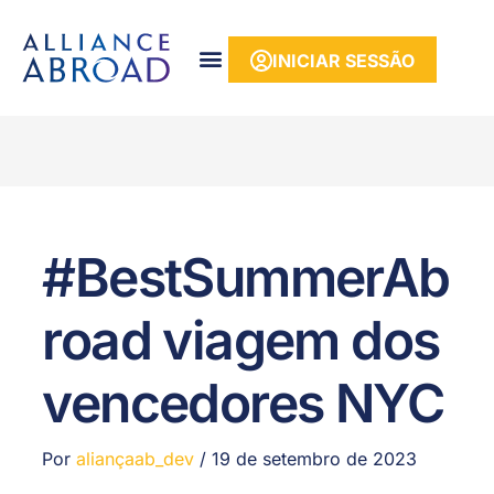
para o
conteúdo
INICIAR SESSÃO
#BestSummerAb
road viagem dos
vencedores NYC
Por
aliançaab_dev
/
19 de setembro de 2023