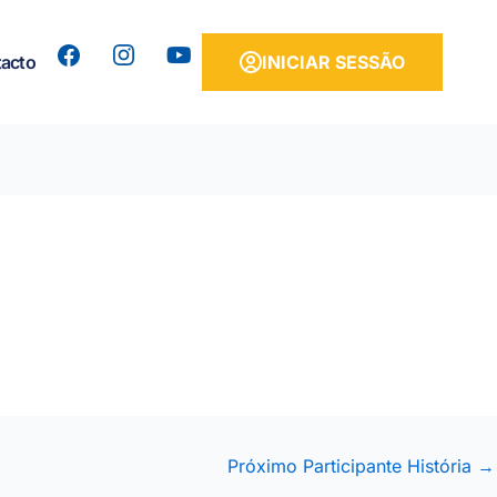
Y
acto
INICIAR SESSÃO
o
u
t
u
b
e
Próximo Participante História
→