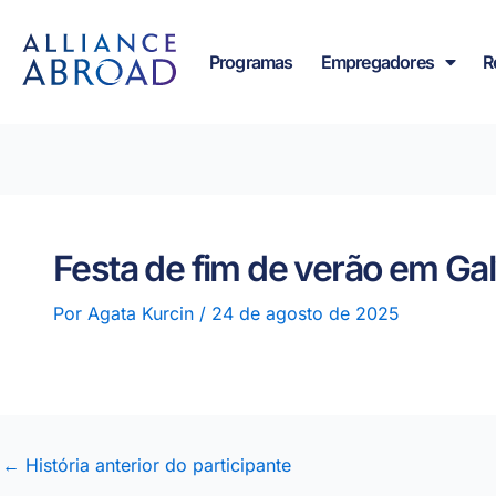
para o
Saltar
conteúdo
para
Programas
Empregadores
R
o
conteúdo
Festa de fim de verão em Ga
Por
Agata Kurcin
/
24 de agosto de 2025
←
História anterior do participante