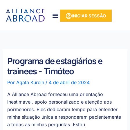
para o
Saltar
conteúdo
para
INICIAR SESSÃO
o
conteúdo
Programa de estagiários e
trainees - Timóteo
Por
Agata Kurcin
/
4 de abril de 2024
A Alliance Abroad forneceu uma orientação
inestimável, apoio personalizado e atenção aos
pormenores. Eles dedicaram tempo para entender
minha situação única e responderam pacientemente
a todas as minhas perguntas. Estou