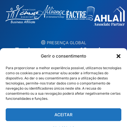
︎ PRESENÇA GLOBAL
Equipas locais em 10 países
Gerir o consentimento
EUA
Irlanda
Para proporcionar a melhor experiência possível, utilizamos tecnologias
como os cookies para armazenar e/ou aceder a informações do
Dubai
Polónia
dispositivo. Ao dar o seu consentimento para a utilização destas
tecnologias, permite-nos tratar dados como o comportamento de
navegação ou identificadores únicos neste site. A recusa do
México
Austrália
consentimento ou a sua revogação poderá afetar negativamente certas
funcionalidades e funções.
Espanha
S. África
Brasil/Mercosul
Portugal
ACEITAR
Encontre a sua equipa local →