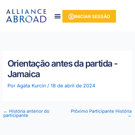
para o
Saltar
conteúdo
para
INICIAR SESSÃO
o
conteúdo
Orientação antes da partida -
Jamaica
Por
Agata Kurcin
/
18 de abril de 2024
←
História anterior do
Próximo Participante História
participante
→