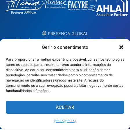
︎ PRESENÇA GLOBAL
Equipas locais em 10 países
Gerir o consentimento
EUA
Irlanda
Para proporcionar a melhor experiência possível, utilizamos tecnologias
como os cookies para armazenar e/ou aceder a informações do
Dubai
Polónia
dispositivo. Ao dar o seu consentimento para a utilização destas
tecnologias, permite-nos tratar dados como o comportamento de
navegação ou identificadores únicos neste site. A recusa do
México
Austrália
consentimento ou a sua revogação poderá afetar negativamente certas
funcionalidades e funções.
Espanha
S. África
Brasil/Mercosul
Portugal
ACEITAR
Encontre a sua equipa local →
{título}
{título}
Português