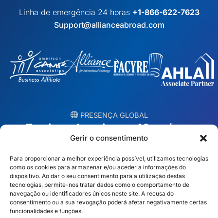
Linha de emergência 24 horas
+1-866-622-7623
Support@allianceabroad.com
︎ PRESENÇA GLOBAL
Equipas locais em 10 países
Gerir o consentimento
EUA
Irlanda
Para proporcionar a melhor experiência possível, utilizamos tecnologias
como os cookies para armazenar e/ou aceder a informações do
Dubai
Polónia
dispositivo. Ao dar o seu consentimento para a utilização destas
tecnologias, permite-nos tratar dados como o comportamento de
navegação ou identificadores únicos neste site. A recusa do
México
Austrália
consentimento ou a sua revogação poderá afetar negativamente certas
funcionalidades e funções.
Espanha
S. África