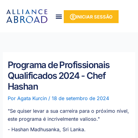
para o
Saltar
conteúdo
para
INICIAR SESSÃO
o
conteúdo
Programa de Profissionais
Qualificados 2024 - Chef
Hashan
Por
Agata Kurcin
/
18 de setembro de 2024
"Se quiser levar a sua carreira para o próximo nível,
este programa é incrivelmente valioso."
- Hashan Madhusanka
, Sri Lanka.