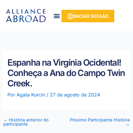
para o
Saltar
conteúdo
para
INICIAR SESSÃO
o
conteúdo
Espanha na Virgínia Ocidental!
Conheça a Ana do Campo Twin
Creek.
Por
Agata Kurcin
/
27 de agosto de 2024
←
História anterior do
Próximo Participante História
participante
→