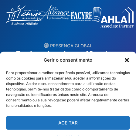
︎ PRESENÇA GLOBAL
Equipas locais em 10 países
Gerir o consentimento
EUA
Irlanda
Para proporcionar a melhor experiência possível, utilizamos tecnologias
como os cookies para armazenar e/ou aceder a informações do
Dubai
Polónia
dispositivo. Ao dar o seu consentimento para a utilização destas
tecnologias, permite-nos tratar dados como o comportamento de
navegação ou identificadores únicos neste site. A recusa do
México
Austrália
consentimento ou a sua revogação poderá afetar negativamente certas
funcionalidades e funções.
Espanha
S. África
Brasil/Mercosul
Portugal
ACEITAR
Encontre a sua equipa local →