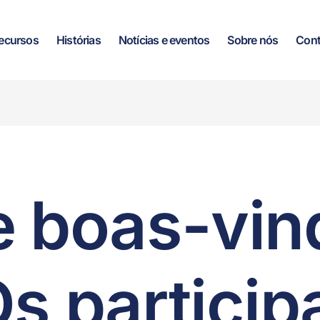
ecursos
Histórias
Notícias e eventos
Sobre nós
Cont
e boas-vin
Os particip