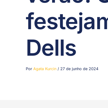
festeja
Dells
Por
Agata Kurcin
/
27 de junho de 2024