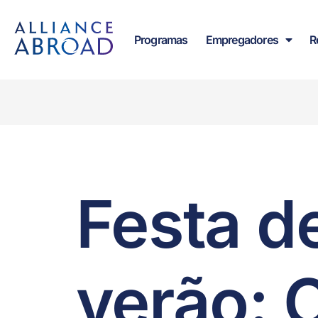
para o
conteúdo
Programas
Empregadores
R
Festa d
verão: 