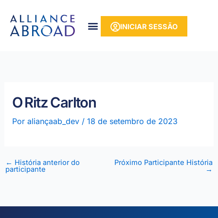
para o
Saltar
conteúdo
para
INICIAR SESSÃO
o
conteúdo
O Ritz Carlton
Por
aliançaab_dev
/
18 de setembro de 2023
←
História anterior do
Próximo Participante História
participante
→