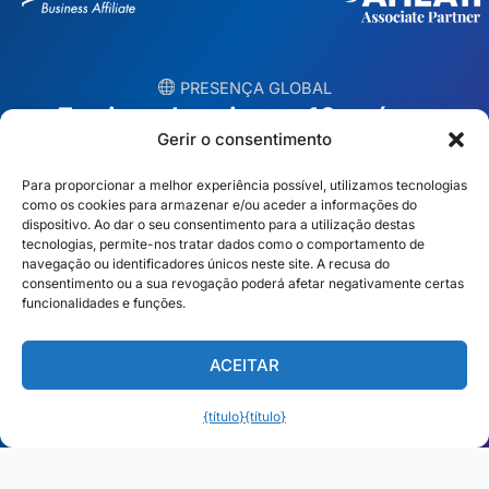
︎ PRESENÇA GLOBAL
Equipas locais em 10 países
Gerir o consentimento
EUA
Irlanda
Para proporcionar a melhor experiência possível, utilizamos tecnologias
como os cookies para armazenar e/ou aceder a informações do
Dubai
Polónia
dispositivo. Ao dar o seu consentimento para a utilização destas
tecnologias, permite-nos tratar dados como o comportamento de
navegação ou identificadores únicos neste site. A recusa do
México
Austrália
consentimento ou a sua revogação poderá afetar negativamente certas
funcionalidades e funções.
Espanha
S. África
Brasil/Mercosul
Portugal
ACEITAR
Encontre a sua equipa local →
{título}
{título}
Português
© Copyright 2026 Alliance Abroad. Todos os direitos reservados.