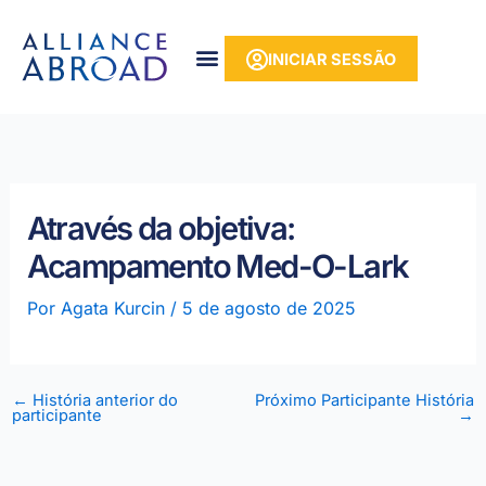
para o
Saltar
conteúdo
para
INICIAR SESSÃO
o
conteúdo
Através da objetiva:
Acampamento Med-O-Lark
Por
Agata Kurcin
/
5 de agosto de 2025
←
História anterior do
Próximo Participante História
participante
→