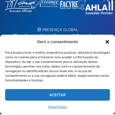
︎ PRESENÇA GLOBAL
Equipas locais em 10 países
Gerir o consentimento
EUA
Irlanda
Para proporcionar a melhor experiência possível, utilizamos tecnologias
como os cookies para armazenar e/ou aceder a informações do
Dubai
Polónia
dispositivo. Ao dar o seu consentimento para a utilização destas
tecnologias, permite-nos tratar dados como o comportamento de
navegação ou identificadores únicos neste site. A recusa do
México
Austrália
consentimento ou a sua revogação poderá afetar negativamente certas
funcionalidades e funções.
Espanha
S. África
Brasil/Mercosul
Portugal
ACEITAR
Encontre a sua equipa local →
{título}
{título}
Português