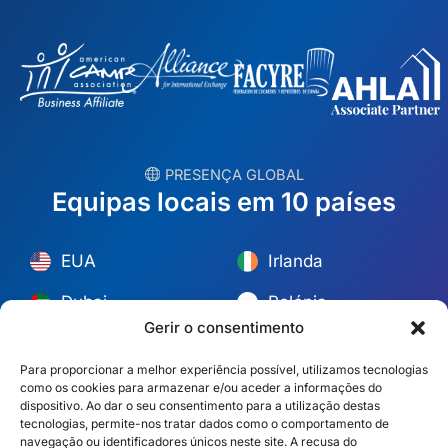
︎ PRESENÇA GLOBAL
Equipas locais em 10 países
EUA
Irlanda
Dubai
Polónia
Gerir o consentimento
México
Austrália
Para proporcionar a melhor experiência possível, utilizamos tecnologias
Espanha
S. África
como os cookies para armazenar e/ou aceder a informações do
dispositivo. Ao dar o seu consentimento para a utilização destas
Brasil/Mercosul
Portugal
tecnologias, permite-nos tratar dados como o comportamento de
navegação ou identificadores únicos neste site. A recusa do