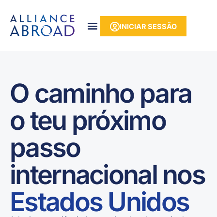
para o
Saltar
conteúdo
para
INICIAR SESSÃO
o
conteúdo
O caminho para
o teu próximo
passo
internacional nos
Estados Unidos