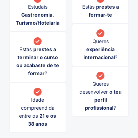
Estudais
Estás
prestes a
Gastronomia,
formar-te
Turismo/Hotelaria
Queres
Estás
prestes a
experiência
terminar o curso
internacional
?
ou acabaste de te
formar
?
Queres
desenvolver
o teu
Idade
perfil
compreendida
profissional
?
entre os
21 e os
38 anos