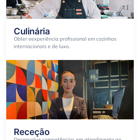
Culinária
Obter
e
experiência
profissional em cozinhas
internacionais
e
de luxo.
Receção
Desenvolve competências em atendimento ao