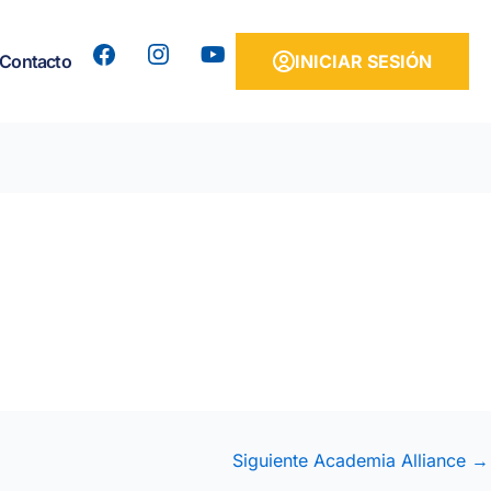
Y
Contacto
INICIAR SESIÓN
o
u
t
u
b
e
Siguiente Academia Alliance
→