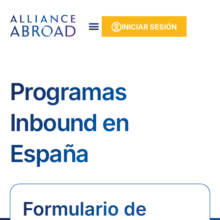
Ir
contenido
al
INICIAR SESIÓN
contenido
Programas
Inbound en
España
Formulario de