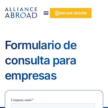
Ir
contenido
al
INICIAR SESIÓN
contenido
Formulario de
consulta para
empresas