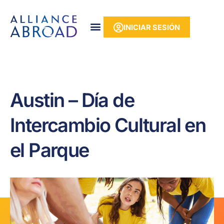
Ir
contenido
al
INICIAR SESIÓN
contenido
Austin – Día de
Intercambio Cultural en
el Parque