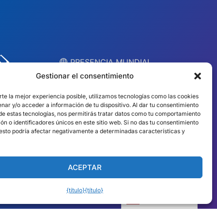
︎ PRESENCIA MUNDIAL
Equipos locales en
Gestionar el consentimiento
10 países
rte la mejor experiencia posible, utilizamos tecnologías como las cookies
nar y/o acceder a información de tu dispositivo. Al dar tu consentimiento
 de estas tecnologías, nos permitirás tratar datos como tu comportamiento
EE.UU.
Irlanda
n o identificadores únicos en este sitio web. Si no das tu consentimiento
, esto podría afectar negativamente a determinadas características y
Dubái
Polonia
México
Australia
ACEPTAR
España
Sudáfrica
{título}
{título}
Brasil/Mercosur
Portugal
Español