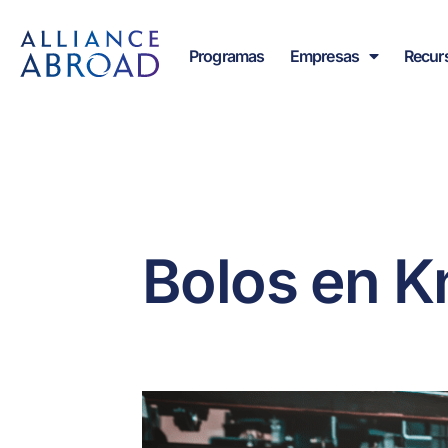
Ir
contenido
al
Programas
Empresas
Recur
contenido
Bolos en 