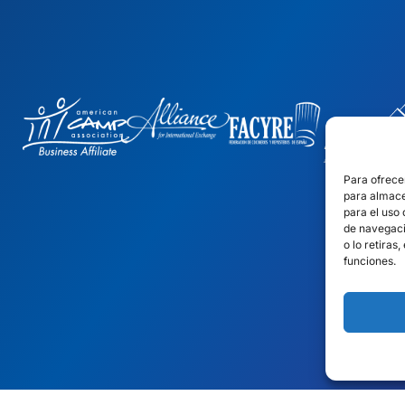
Para ofrece
para almace
para el uso
de navegació
o lo retiras
funciones.