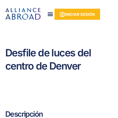
Ir
contenido
al
INICIAR SESIÓN
contenido
Desfile de luces del
centro de Denver
Descripción