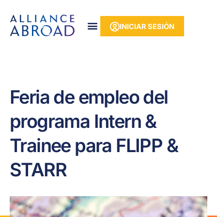
Ir
contenido
al
INICIAR SESIÓN
contenido
Feria de empleo del
programa Intern &
Trainee para FLIPP &
STARR