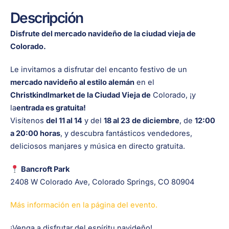
Descripción
Disfrute del mercado navideño de la ciudad vieja de
Colorado.
Le invitamos a disfrutar del encanto festivo de un
mercado navideño al estilo alemán
en el
Christkindlmarket de la Ciudad Vieja de
Colorado
, ¡y
la
entrada es gratuita!
Visítenos
del 11 al 14
y del
18 al 23
de diciembre
, de
12:00
a 20:00 horas
, y descubra fantásticos vendedores,
deliciosos manjares y música en directo gratuita.
Bancroft Park
2408 W Colorado Ave, Colorado Springs, CO 80904
Más información en la página del evento.
¡Venga a disfrutar del espíritu navideño!