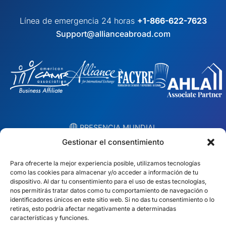
Línea de emergencia 24 horas
+1-866-622-7623
Support@allianceabroad.com
︎ PRESENCIA MUNDIAL
Equipos locales en 10 países
Gestionar el consentimiento
Para ofrecerte la mejor experiencia posible, utilizamos tecnologías
EE.UU.
Irlanda
como las cookies para almacenar y/o acceder a información de tu
dispositivo. Al dar tu consentimiento para el uso de estas tecnologías,
Dubái
Polonia
nos permitirás tratar datos como tu comportamiento de navegación o
identificadores únicos en este sitio web. Si no das tu consentimiento o lo
retiras, esto podría afectar negativamente a determinadas
México
Australia
características y funciones.