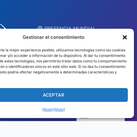
︎ PRESENCIA MUNDIAL
Equipos locales en
Gestionar el consentimiento
10 países
rte la mejor experiencia posible, utilizamos tecnologías como las cookies
nar y/o acceder a información de tu dispositivo. Al dar tu consentimiento
 de estas tecnologías, nos permitirás tratar datos como tu comportamiento
EE.UU.
Irlanda
n o identificadores únicos en este sitio web. Si no das tu consentimiento
, esto podría afectar negativamente a determinadas características y
Dubái
Polonia
México
Australia
ACEPTAR
España
Sudáfrica
{título}
{título}
Brasil/Mercosur
Portugal
Español
Encuentra tu equipo local →