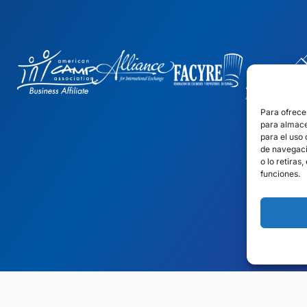
Para ofrece
para almace
para el uso
de navegació
o lo retiras
funciones.