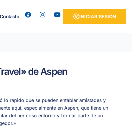
Y
Contacto
INICIAR SESIÓN
o
u
t
u
b
e
 Travel» de Aspen
ó lo rápido que se pueden entablar amistades y
ente aquí, especialmente en Aspen, que tiene un
rutar del hermoso entorno y formar parte de un
gedor.
»