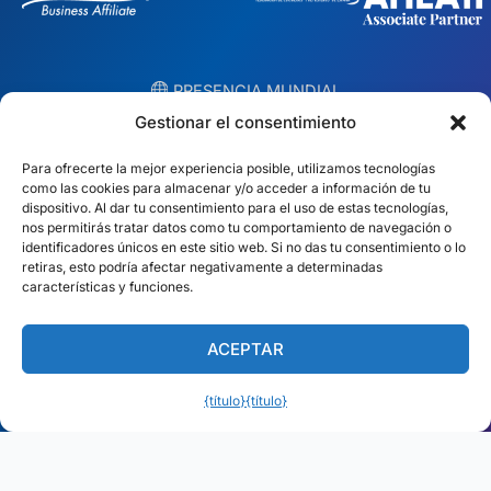
︎ PRESENCIA MUNDIAL
Equipos locales en 10 países
Gestionar el consentimiento
Para ofrecerte la mejor experiencia posible, utilizamos tecnologías
EE.UU.
Irlanda
como las cookies para almacenar y/o acceder a información de tu
dispositivo. Al dar tu consentimiento para el uso de estas tecnologías,
Dubái
Polonia
nos permitirás tratar datos como tu comportamiento de navegación o
identificadores únicos en este sitio web. Si no das tu consentimiento o lo
retiras, esto podría afectar negativamente a determinadas
México
Australia
características y funciones.
España
Sudáfrica
ACEPTAR
Brasil/Mercosur
Portugal
{título}
{título}
Encuentra tu equipo local →
Español
© Copyright 2026 Alliance Abroad. Todos los derechos