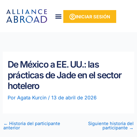
Ir
contenido
al
INICIAR SESIÓN
contenido
De México a EE. UU.: las
prácticas de Jade en el sector
hotelero
Por
Agata Kurcin
/
13 de abril de 2026
←
Historia del participante
Siguiente historia del
anterior
participante
→