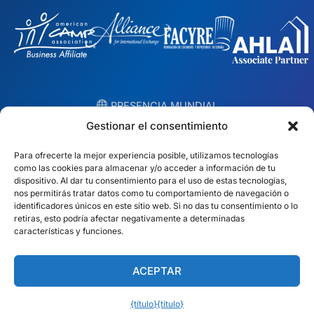
︎ PRESENCIA MUNDIAL
Equipos locales en 10 países
Gestionar el consentimiento
Para ofrecerte la mejor experiencia posible, utilizamos tecnologías
EE.UU.
Irlanda
como las cookies para almacenar y/o acceder a información de tu
dispositivo. Al dar tu consentimiento para el uso de estas tecnologías,
Dubái
Polonia
nos permitirás tratar datos como tu comportamiento de navegación o
identificadores únicos en este sitio web. Si no das tu consentimiento o lo
retiras, esto podría afectar negativamente a determinadas
México
Australia
características y funciones.
España
Sudáfrica
ACEPTAR
Brasil/Mercosur
Portugal
{título}
{título}
Encuentra tu equipo local →
Español