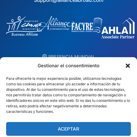
Support@allianceabroad.com
︎ PRESENCIA MUNDIAL
Equipos locales en 10 países
Gestionar el consentimiento
Para ofrecerte la mejor experiencia posible, utilizamos tecnologías
EE.UU.
Irlanda
como las cookies para almacenar y/o acceder a información de tu
dispositivo. Al dar tu consentimiento para el uso de estas tecnologías,
Dubái
Polonia
nos permitirás tratar datos como tu comportamiento de navegación o
identificadores únicos en este sitio web. Si no das tu consentimiento o lo
retiras, esto podría afectar negativamente a determinadas
México
Australia
características y funciones.
España
Sudáfrica
ACEPTAR
Brasil/Mercosur
Portugal