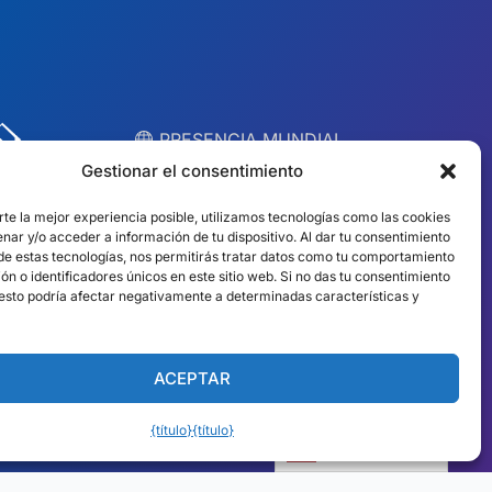
︎ PRESENCIA MUNDIAL
Equipos locales en
Gestionar el consentimiento
10 países
rte la mejor experiencia posible, utilizamos tecnologías como las cookies
nar y/o acceder a información de tu dispositivo. Al dar tu consentimiento
 de estas tecnologías, nos permitirás tratar datos como tu comportamiento
EE.UU.
Irlanda
n o identificadores únicos en este sitio web. Si no das tu consentimiento
, esto podría afectar negativamente a determinadas características y
Dubái
Polonia
México
Australia
ACEPTAR
España
Sudáfrica
{título}
{título}
Brasil/Mercosur
Portugal
Español