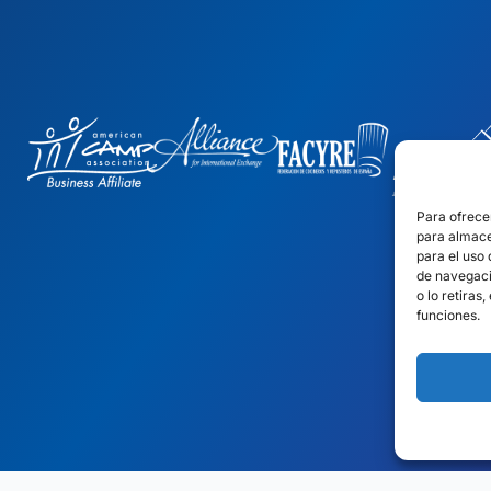
Para ofrece
para almace
para el uso
de navegació
o lo retiras
funciones.