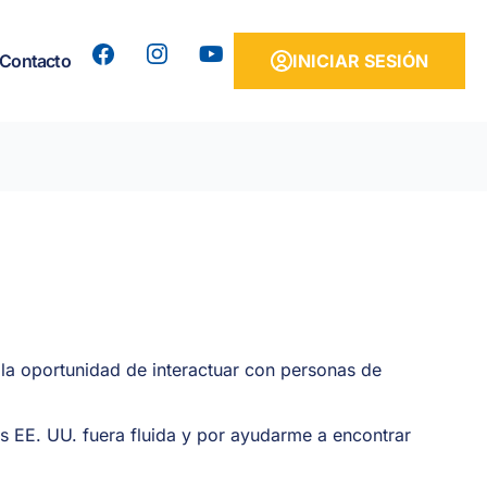
Y
Contacto
INICIAR SESIÓN
o
u
t
u
b
e
 la oportunidad de interactuar con personas de
s EE. UU. fuera fluida y por ayudarme a encontrar