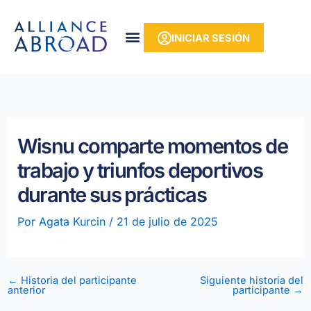
Ir
contenido
al
INICIAR SESIÓN
contenido
Wisnu comparte momentos de
trabajo y triunfos deportivos
durante sus prácticas
Por
Agata Kurcin
/
21 de julio de 2025
←
Historia del participante
Siguiente historia del
anterior
participante
→