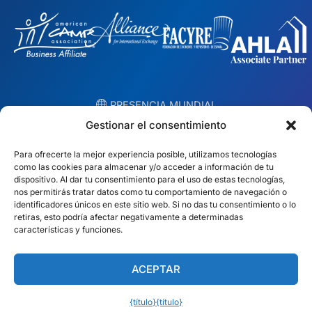
︎ PRESENCIA MUNDIAL
Equipos locales en 10 países
Gestionar el consentimiento
Para ofrecerte la mejor experiencia posible, utilizamos tecnologías
EE.UU.
Irlanda
como las cookies para almacenar y/o acceder a información de tu
dispositivo. Al dar tu consentimiento para el uso de estas tecnologías,
Dubái
Polonia
nos permitirás tratar datos como tu comportamiento de navegación o
identificadores únicos en este sitio web. Si no das tu consentimiento o lo
retiras, esto podría afectar negativamente a determinadas
México
Australia
características y funciones.
España
Sudáfrica
ACEPTAR
Brasil/Mercosur
Portugal
{título}
{título}
Encuentra tu equipo local →
Español