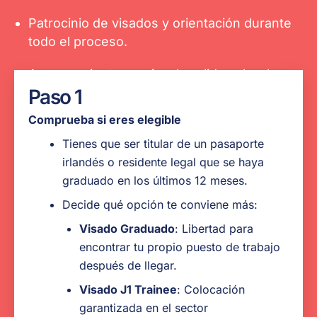
Patrocinio de visados y orientación durante
todo el proceso.
Asesoramiento previo a la salida sobre los
documentos necesarios, el presupuesto,
Paso 1
qué esperar a tu llegada, etc.
Comprueba si eres elegible
Apoyo a la búsqueda de empleo en EE.UU.
Tienes que ser titular de un pasaporte
irlandés o residente legal que se haya
Soporte 24 horas al día, 7 días a la semana y
graduado en los últimos 12 meses.
asistencia de emergencia mientras estés en
Decide qué opción te conviene más:
los EE. UU.
Visado Graduado
: Libertad para
Puestos de trabajo preestablecidos antes de
encontrar tu propio puesto de trabajo
partir para graduados de
después de llegar.
hostelería/gastronomía
Visado J1 Trainee
: Colocación
garantizada en el sector