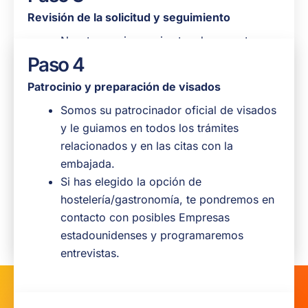
Revisión de la solicitud y seguimiento
Nuestro equipo revisa tus documentos
para asegurarse de que todo esté en
Paso 4
orden.
Patrocinio y preparación de visados
Nos pondremos en contacto con usted
Somos su patrocinador oficial de visados
para confirmar los detalles, responder a
y le guiamos en todos los trámites
sus preguntas y explicarle los pasos a
relacionados y en las citas con la
seguir.
embajada.
Esta es tu oportunidad de preguntar
Si has elegido la opción de
cualquier cosa sobre la visa, los plazos o
hostelería/gastronomía, te pondremos en
la vida en los EE. UU.
contacto con posibles Empresas
estadounidenses y programaremos
entrevistas.