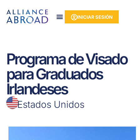
Ir
contenido
al
INICIAR SESIÓN
contenido
Programa de Visado
para Graduados
Irlandeses
Estados Unidos