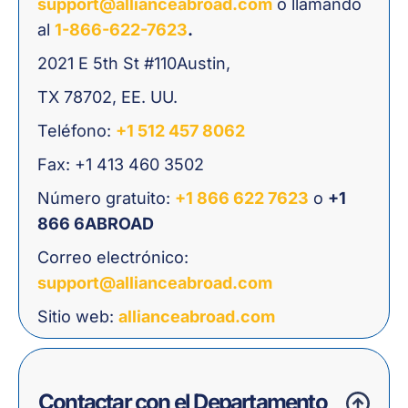
support@allianceabroad.com
o llamando
al
1-866-622-7623
.
2021 E 5th St #110Austin,
TX 78702, EE. UU.
Teléfono:
+1 512 457 8062
Fax: +1 413 460 3502
Número gratuito:
+1 866 622 7623
o
+1
866 6ABROAD
Correo electrónico:
support@allianceabroad.com
Sitio web:
allianceabroad.com
Contactar con el Departamento