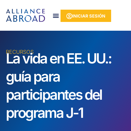
Ir
contenido
al
INICIAR SESIÓN
contenido
RECURSOS
La vida en EE. UU.:
guía para
participantes del
programa J-1