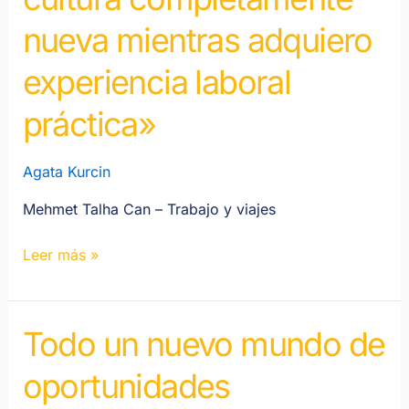
una
nueva mientras adquiero
cultura
completamente
experiencia laboral
nueva
práctica»
mientras
adquiero
experiencia
Agata Kurcin
laboral
Mehmet Talha Can – Trabajo y viajes
práctica».
Leer más »
Todo un nuevo mundo de
Un
mundo
oportunidades
completamente
nuevo