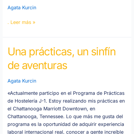
«Work
Agata Kurcin
&
Travel»
. Leer más »
de
David
Stefanescu
Una prácticas, un sinfín
Una
prácticas,
de aventuras
un
sinfín
de
Agata Kurcin
aventuras
«Actualmente participo en el Programa de Prácticas
de Hostelería J-1. Estoy realizando mis prácticas en
el Chattanooga Marriott Downtown, en
Chattanooga, Tennessee. Lo que más me gusta del
programa es la oportunidad de adquirir experiencia
laboral internacional real, conocer a gente increíble