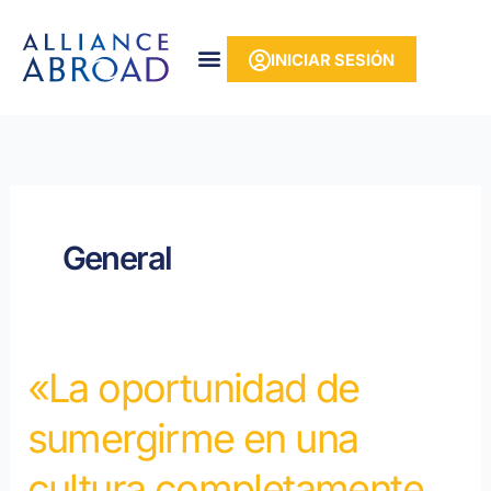
Ir
contenido
al
INICIAR SESIÓN
contenido
General
«La oportunidad de
«La
oportunidad
sumergirme en una
de
sumergirme
cultura completamente
en