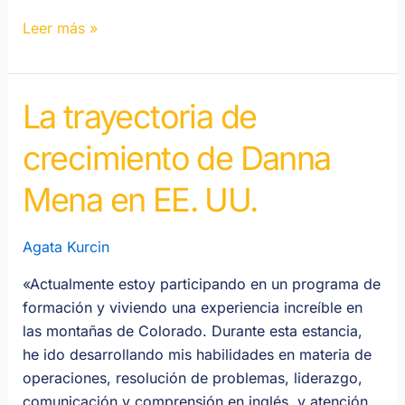
en
Leer más »
EE.
UU.
La trayectoria de
La
trayectoria
crecimiento de Danna
de
crecimiento
Mena en EE. UU.
de
Danna
Agata Kurcin
Mena
en
«Actualmente estoy participando en un programa de
EE.
formación y viviendo una experiencia increíble en
UU.
las montañas de Colorado. Durante esta estancia,
he ido desarrollando mis habilidades en materia de
operaciones, resolución de problemas, liderazgo,
comunicación y comprensión en inglés, y atención