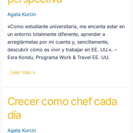
una
nueva
Agata Kurcin
perspectiva
«Como estudiante universitaria, me encanta estar en
un entorno totalmente diferente, aprender a
arreglármelas por mi cuenta y, sencillamente,
descubrir cómo es vivir y trabajar en EE. UU.». –
Esra Kondu, Programa Work & Travel EE. UU.
. Leer más »
Crecer como chef cada
Crecer
como
día
chef
cada
día
Agata Kurcin