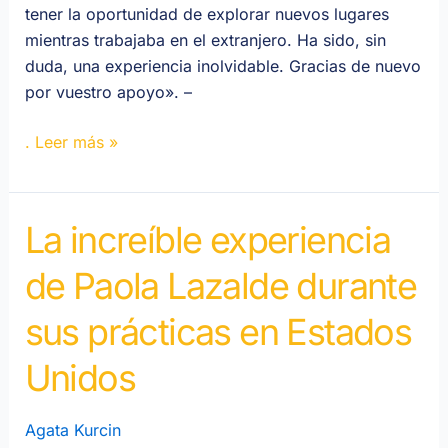
tener la oportunidad de explorar nuevos lugares
mientras trabajaba en el extranjero. Ha sido, sin
duda, una experiencia inolvidable. Gracias de nuevo
por vuestro apoyo». –
. Leer más »
La increíble experiencia
La
increíble
de Paola Lazalde durante
experiencia
de
sus prácticas en Estados
Paola
Lazalde
Unidos
durante
sus
Agata Kurcin
prácticas