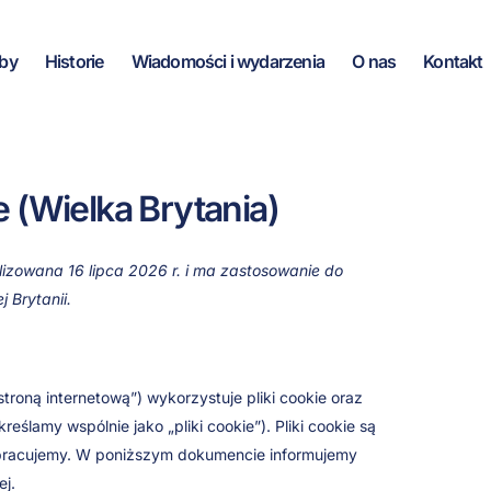
Zgoda
Zgoda
Zgoda
Zgoda
Zgoda
Zgoda
Zgoda
na
na
na
na
na
na
na
by
Historie
Wiadomości i wydarzenia
O nas
Kontakt
korzystanie
korzystanie
obsługę
korzystanie
korzystanie
korzystanie
świadczenie
z
z
serwisu
z
z
z
usług
serwisu
serwisu
WordPress
usługi
usługi
usługi
o
Elementor
Wistia
WooCommerce
Google
ithemes-
charakterze
Analytics
security
ogólnym
e (Wielka Brytania)
alizowana 16 lipca 2026 r. i ma zastosowanie do
 Brytanii.
troną internetową”) wykorzystuje pliki cookie oraz
eślamy wspólnie jako „pliki cookie”). Pliki cookie są
łpracujemy. W poniższym dokumencie informujemy
ej.