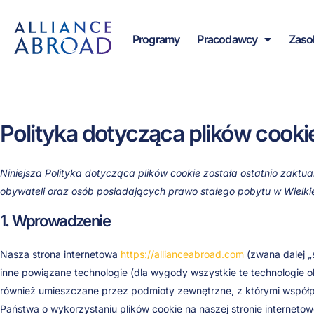
do
Przejdź
treści
do
Programy
Pracodawcy
Zaso
treści
Polityka dotycząca plików cooki
Niniejsza Polityka dotycząca plików cookie została ostatnio zaktu
obywateli oraz osób posiadających prawo stałego pobytu w Wielkiej
1. Wprowadzenie
Nasza strona internetowa
https://allianceabroad.com
(zwana dalej „s
inne powiązane technologie (dla wygody wszystkie te technologie okr
również umieszczane przez podmioty zewnętrzne, z którymi wspó
Państwa o wykorzystaniu plików cookie na naszej stronie internetow