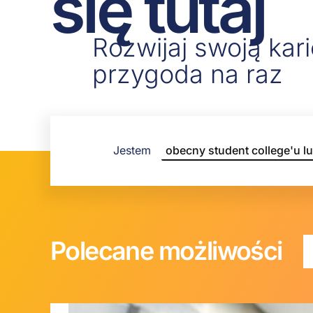
się tutaj
Rozwijaj swoją kari
przygoda na raz
Jestem
Polecane możliwości