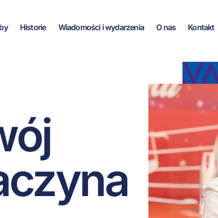
by
Historie
Wiadomości i wydarzenia
O nas
Kontakt
wój
zaczyna