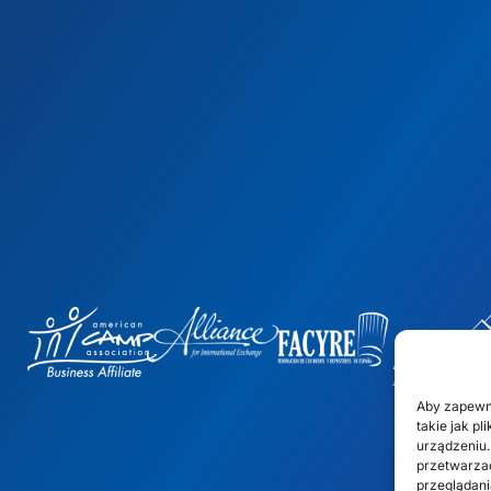
Aby zapewn
takie jak p
urządzeniu.
przetwarzać
przeglądania