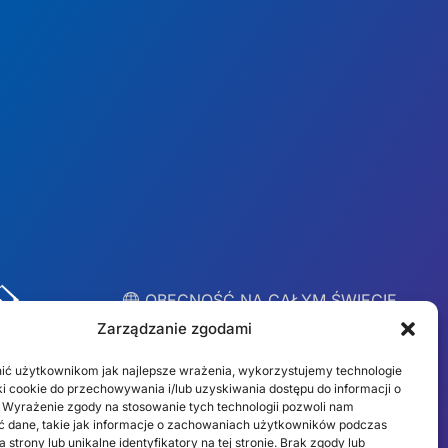
︎ OBECNOŚĆ NA CAŁYM ŚWIECIE
Lokalne zespoły w 10
Zarządzanie zgodami
krajach
ić użytkownikom jak najlepsze wrażenia, wykorzystujemy technologie
liki cookie do przechowywania i/lub uzyskiwania dostępu do informacji o
 Wyrażenie zgody na stosowanie tych technologii pozwoli nam
USA
Irlandia
 dane, takie jak informacje o zachowaniach użytkowników podczas
 strony lub unikalne identyfikatory na tej stronie. Brak zgody lub