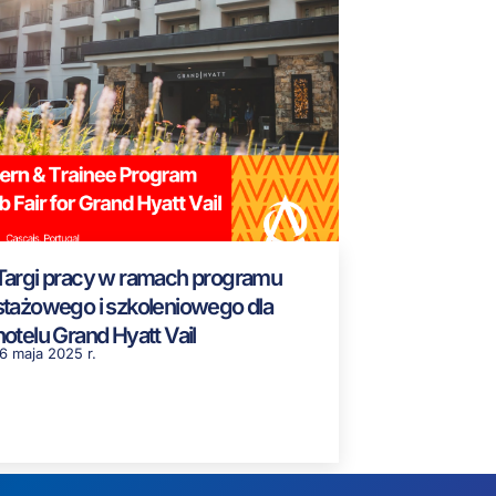
Targi pracy w ramach programu
stażowego i szkoleniowego dla
hotelu Grand Hyatt Vail
6 maja 2025 r.