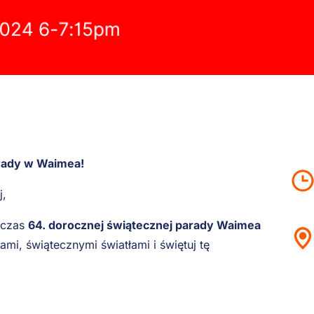
arady w Waimea!
j,
dczas
64. dorocznej świątecznej parady Waimea
ami, świątecznymi światłami i świętuj tę