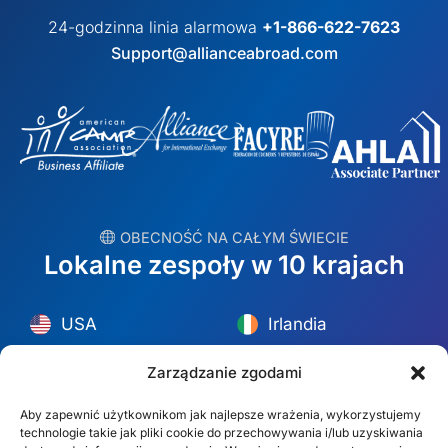
24-godzinna linia alarmowa
+1-866-622-7623
Support@allianceabroad.com
︎ OBECNOŚĆ NA CAŁYM ŚWIECIE
Lokalne zespoły w 10 krajach
USA
Irlandia
Dubaj
Polska
Zarządzanie zgodami
Meksyk
Australia
Aby zapewnić użytkownikom jak najlepsze wrażenia, wykorzystujemy
technologie takie jak pliki cookie do przechowywania i/lub uzyskiwania
España
S. Afryka