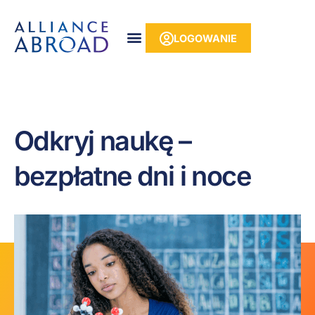
do
Przejdź
treści
do
LOGOWANIE
treści
Odkryj naukę –
bezpłatne dni i noce