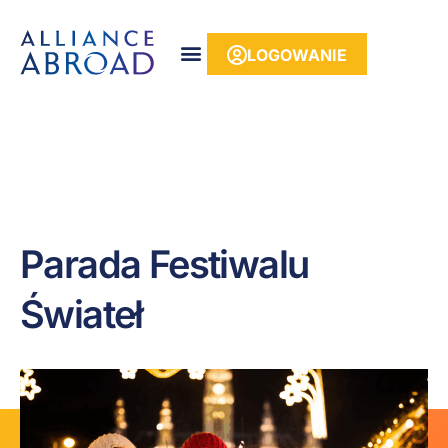
do
treści
LOGOWANIE
Parada Festiwalu
Świateł