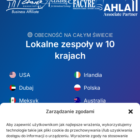
︎ OBECNOŚĆ NA CAŁYM ŚWIECIE
Lokalne zespoły w 10
krajach
USA
Irlandia
Dubaj
Polska
Meksyk
Australia
Zarządzanie zgodami
España
S. Afryka
Aby zapewnić użytkownikom jak najlepsze wrażenia, wykorzystujemy
Brazylia/Mercosur
Portugalia
technologie takie jak pliki cookie do przechowywania i/lub uzyskiwania
dostępu do informacji o urządzeniu. Wyrażenie zgody na stosowanie
Znajdź swój lokalny zespół →