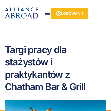
do
Przejdź
treści
do
LOGOWANIE
treści
Targi pracy dla
stażystów i
praktykantów z
Chatham Bar & Grill