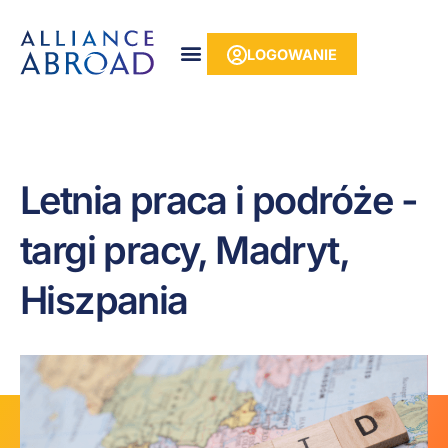
do
Przejdź
treści
do
LOGOWANIE
treści
Letnia praca i podróże -
targi pracy, Madryt,
Hiszpania