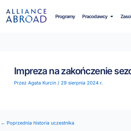
do
Przejdź
treści
do
Programy
Pracodawcy
Zaso
treści
Impreza na zakończenie sez
Przez
Agata Kurcin
/
29 sierpnia 2024 r.
← Poprzednia historia uczestnika