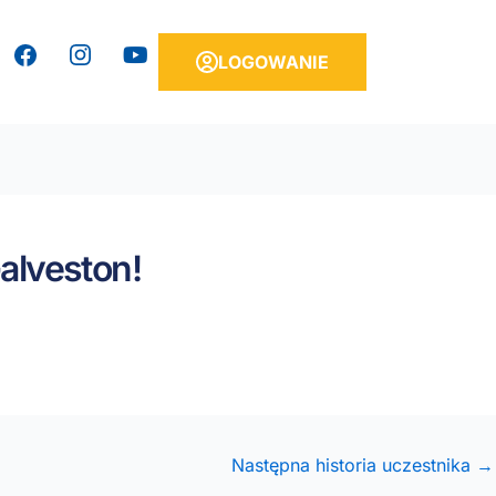
Y
LOGOWANIE
o
u
T
u
b
e
alveston!
Następna historia uczestnika
→