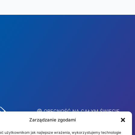
︎ OBECNOŚĆ NA CAŁYM ŚWIECIE
Lokalne zespoły w 10
Zarządzanie zgodami
krajach
ić użytkownikom jak najlepsze wrażenia, wykorzystujemy technologie