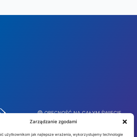
︎ OBECNOŚĆ NA CAŁYM ŚWIECIE
Lokalne zespoły w 10
Zarządzanie zgodami
krajach
ić użytkownikom jak najlepsze wrażenia, wykorzystujemy technologie