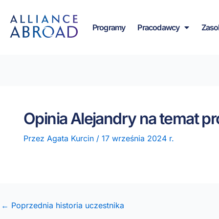
do
Przejdź
treści
do
Programy
Pracodawcy
Zaso
treści
Opinia Alejandry na temat 
Przez
Agata Kurcin
/
17 września 2024 r.
← Poprzednia historia uczestnika