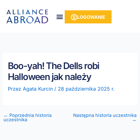
do
Przejdź
treści
do
LOGOWANIE
treści
Boo-yah! The Dells robi
Halloween jak należy
Przez
Agata Kurcin
/
28 października 2025 r.
← Poprzednia historia
Następna historia uczestnika
uczestnika
→