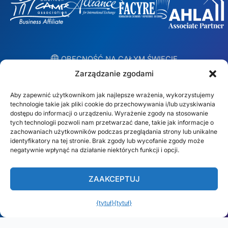
︎ OBECNOŚĆ NA CAŁYM ŚWIECIE
Lokalne zespoły w 10 krajach
Zarządzanie zgodami
Aby zapewnić użytkownikom jak najlepsze wrażenia, wykorzystujemy
USA
Irlandia
technologie takie jak pliki cookie do przechowywania i/lub uzyskiwania
dostępu do informacji o urządzeniu. Wyrażenie zgody na stosowanie
Dubaj
Polska
tych technologii pozwoli nam przetwarzać dane, takie jak informacje o
zachowaniach użytkowników podczas przeglądania strony lub unikalne
identyfikatory na tej stronie. Brak zgody lub wycofanie zgody może
Meksyk
Australia
negatywnie wpłynąć na działanie niektórych funkcji i opcji.
España
S. Afryka
ZAAKCEPTUJ
Brazylia/Mercosur
Portugalia
{tytuł}
{tytuł}
Znajdź swój lokalny zespół →
Polski